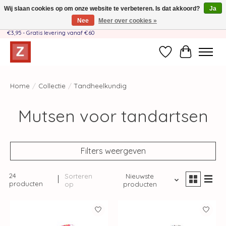
Wij slaan cookies op om onze website te verbeteren. Is dat akkoord?
Ja
Nee
Meer over cookies »
Handgemaakt door moeder-dochterteam❤️ - Verzendkosten BE & NL SLECHTS
€3,95 - Gratis levering vanaf €60
Verlanglijst
Winkelwag
Home
/
Collectie
/
Tandheelkundig
Mutsen voor tandartsen
Filters weergeven
24
Sorteren
Nieuwste
producten
op
producten