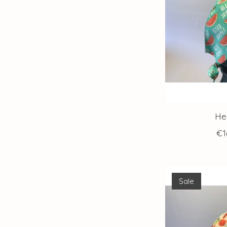
He
€1
Sale