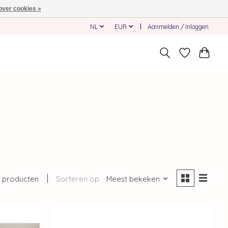
over cookies »
NL
EUR
Aanmelden / Inloggen
9 producten
Sorteren op
Meest bekeken