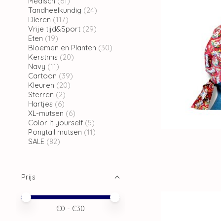
Medisch
(61)
Tandheelkundig
(24)
Dieren
(117)
Vrije tijd&Sport
(29)
Eten
(19)
Bloemen en Planten
(30)
Kerstmis
(20)
Navy
(11)
Cartoon
(39)
Kleuren
(20)
Sterren
(2)
Hartjes
(6)
XL-mutsen
(6)
Color it yourself
(5)
Ponytail mutsen
(11)
SALE
(82)
Prijs
Minimale prijswaarde
Price maximum value
€
0
- €
30