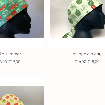
llo summer
An apple a day
6,00
€19,00
€16,00
€19,00