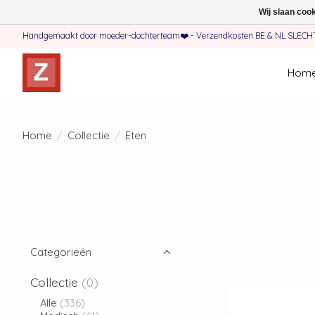
Wij slaan coo
Handgemaakt door moeder-dochterteam❤️ - Verzendkosten BE & NL SLECHTS 
Hom
Home
/
Collectie
/
Eten
Categorieën
Collectie
(0)
Alle
(336)