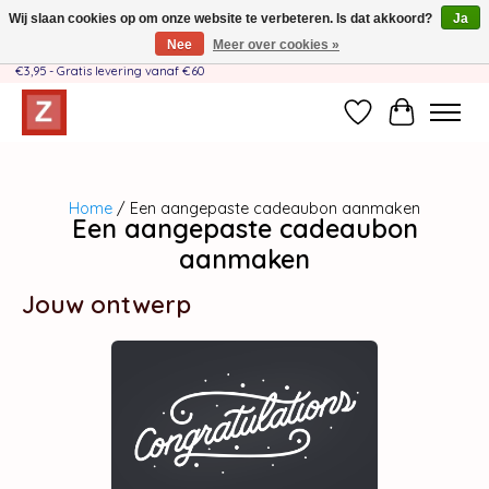
Wij slaan cookies op om onze website te verbeteren. Is dat akkoord?
Ja
Nee
Meer over cookies »
Handgemaakt door moeder-dochterteam❤️ - Verzendkosten BE & NL SLECHTS
€3,95 - Gratis levering vanaf €60
Verlanglijst
Winkelwag
Home
/ Een aangepaste cadeaubon aanmaken
Een aangepaste cadeaubon
aanmaken
Jouw ontwerp