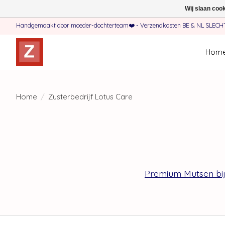
Wij slaan coo
Handgemaakt door moeder-dochterteam❤️ - Verzendkosten BE & NL SLECHTS 
Hom
Home
/
Zusterbedrijf Lotus Care
Premium Mutsen bij