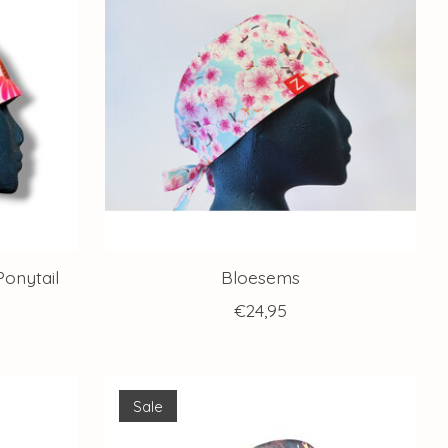
onytail
Bloesems
€24,95
Sale