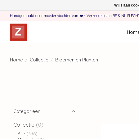
Wij slaan coo
Handgemaakt door moeder-dochterteam❤️ - Verzendkosten BE & NL SLECHTS 
Hom
Home
/
Collectie
/
Bloemen en Planten
Categorieën
Collectie
(0)
Alle
(336)