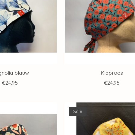
nolia blauw
Klaproos
€24,95
€24,95
Sale