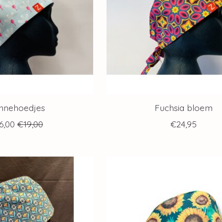
nnehoedjes
Fuchsia bloem
6,00
€19,00
€24,95