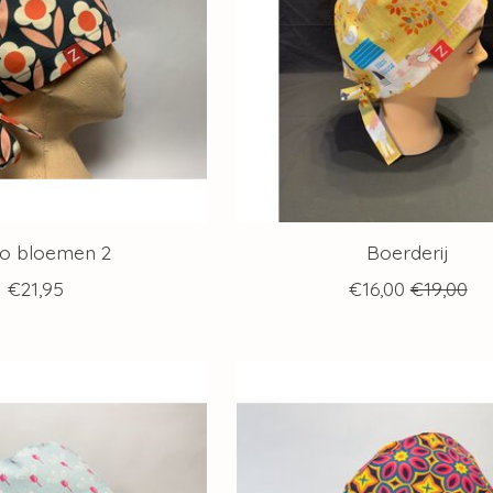
ro bloemen 2
Boerderij
€21,95
€16,00
€19,00