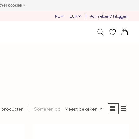
over cookies »
NL
EUR
Aanmelden / Inloggen
 producten
Sorteren op
Meest bekeken