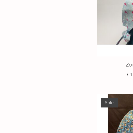
Zo
€1
Sale