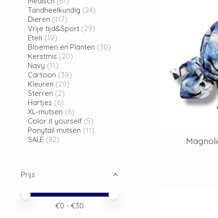
Medisch
(61)
Tandheelkundig
(24)
Dieren
(117)
Vrije tijd&Sport
(29)
Eten
(19)
Bloemen en Planten
(30)
Kerstmis
(20)
Navy
(11)
Cartoon
(39)
Kleuren
(20)
Sterren
(2)
Hartjes
(6)
XL-mutsen
(6)
Color it yourself
(5)
Ponytail mutsen
(11)
SALE
(82)
Magnoli
Prijs
Minimale prijswaarde
Price maximum value
€
0
- €
30