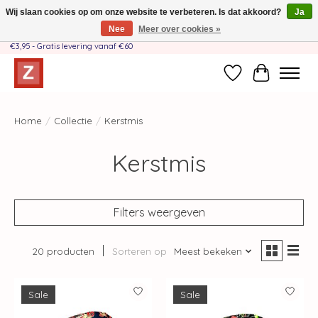
Wij slaan cookies op om onze website te verbeteren. Is dat akkoord?
Ja
Nee
Meer over cookies »
Handgemaakt door moeder-dochterteam❤️ - Verzendkosten BE & NL SLECHTS
€3,95 - Gratis levering vanaf €60
Verlanglijst
Winkelwag
Home
/
Collectie
/
Kerstmis
Kerstmis
Filters weergeven
20 producten
Sorteren op
Meest bekeken
Sale
Sale