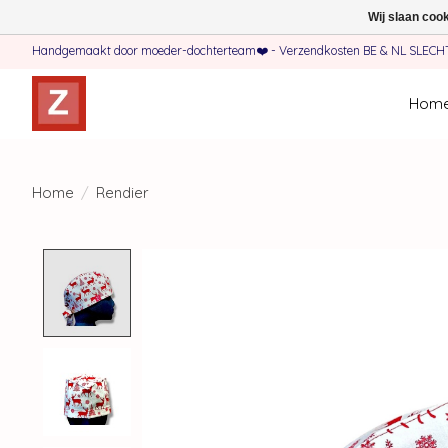
Wij slaan coo
Handgemaakt door moeder-dochterteam❤️ - Verzendkosten BE & NL SLECHTS 
Hom
Home
/
Rendier
Product image slideshow Items