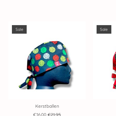
Items van productcarrousel
Sale
Sale
Kerstballen
€16,00
€21,95