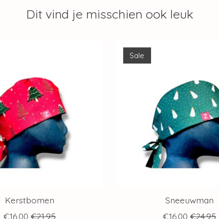
Dit vind je misschien ook leuk
Sale
Kerstbomen
Sneeuwman
€16,00
€21,95
€16,00
€24,95