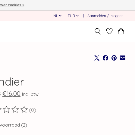
over cookies »
NL
EUR
Aanmelden / Inloggen
ndier
€16,00
5
Incl. btw
(0)
ordeling van dit product is
0
van de 5
voorraad (2)