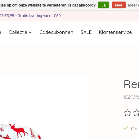
kies op om onze website te verbeteren. Is dat akkoord?
Ja
Nee
Meer 
€3,95 - Gratis levering vanaf €60
e
Collectie
Cadeaubonnen
SALE
Klantenservice
Re
€24,9
De beo
Op 