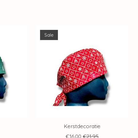
Sale
Kerstdecoratie
€16,00
€21,95