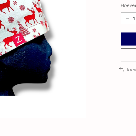
Hoevee
Toev