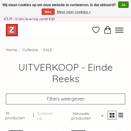
Wij slaan cookies op om onze website te verbeteren. Is dat akkoord?
Ja
Nee
Meer over cookies »
Handgemaakt door moeder-dochterteam❤️ - Verzendkosten BE & NL SLECHTS
€3,95 - Gratis levering vanaf €60
Verlanglijst
Winkelwag
Home
/
Collectie
/
SALE
UITVERKOOP - Einde
Reeks
Filters weergeven
74
Sorteren
Nieuwste
producten
op
producten