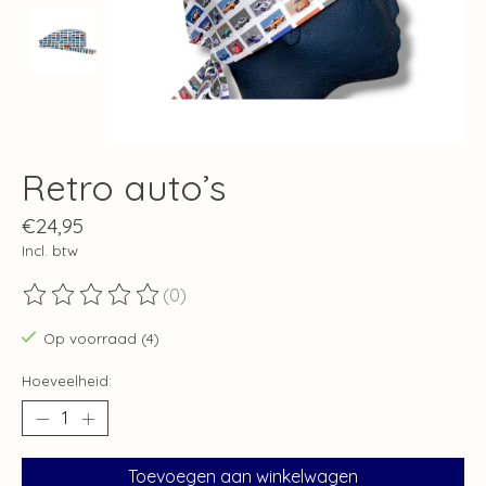
Retro auto’s
€24,95
Incl. btw
(0)
De beoordeling van dit product is
0
van de 5
Op voorraad (4)
Hoeveelheid:
Toevoegen aan winkelwagen