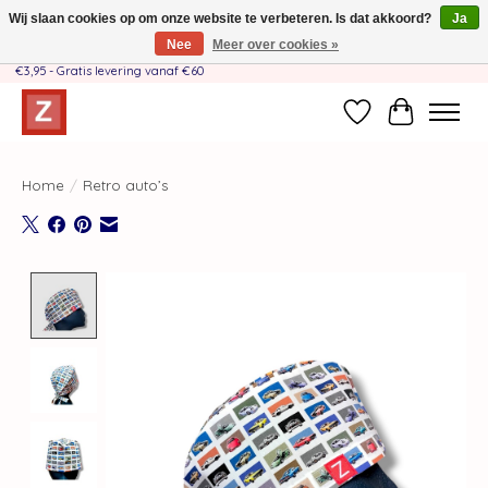
Wij slaan cookies op om onze website te verbeteren. Is dat akkoord?
Ja
Nee
Meer over cookies »
Handgemaakt door moeder-dochterteam❤️ - Verzendkosten BE & NL SLECHTS
€3,95 - Gratis levering vanaf €60
Verlanglijst
Winkelwag
Home
/
Retro auto’s
Product image slideshow Items