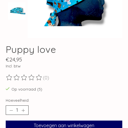
Puppy love
€24,95
Incl. btw
(0)
De beoordeling van dit product is
0
van de 5
Op voorraad (5)
Hoeveelheid:
Toevoegen aan winkelwagen