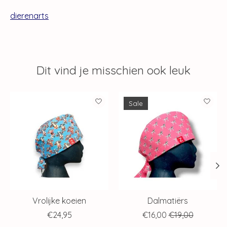
dierenarts
Dit vind je misschien ook leuk
Items van productcarrousel
Sale
Vrolijke koeien
Dalmatiërs
€24,95
€16,00
€19,00