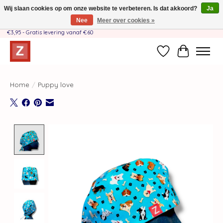
Wij slaan cookies op om onze website te verbeteren. Is dat akkoord?
Ja
Nee
Meer over cookies »
Handgemaakt door moeder-dochterteam❤️ - Verzendkosten BE & NL SLECHTS
€3,95 - Gratis levering vanaf €60
Verlanglijst
Winkelwag
Home
/
Puppy love
Product image slideshow Items