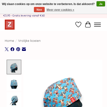
Wij slaan cookies op om onze website te verbeteren. Is dat akkoord?
Ja
Nee
Meer over cookies »
Handgemaakt door moeder-dochterteam❤️ - Verzendkosten BE & NL SLECHTS
€3,95 - Gratis levering vanaf €60
Verlanglijst
Winkelwag
Home
/
Vrolijke koeien
Product image slideshow Items