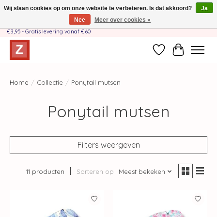
Wij slaan cookies op om onze website te verbeteren. Is dat akkoord?
Ja
Nee
Meer over cookies »
Handgemaakt door moeder-dochterteam❤️ - Verzendkosten BE & NL SLECHTS
€3,95 - Gratis levering vanaf €60
Verlanglijst
Winkelwag
Home
/
Collectie
/
Ponytail mutsen
Ponytail mutsen
Filters weergeven
11 producten
Sorteren op
Meest bekeken