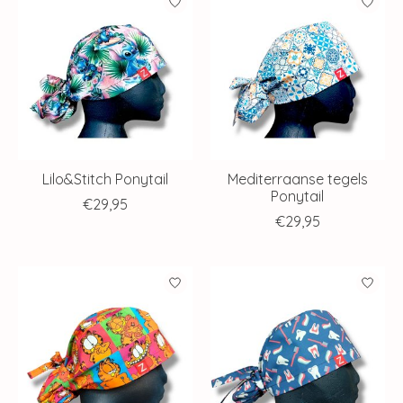
Lilo&Stitch Ponytail
Mediterraanse tegels
Ponytail
€29,95
€29,95