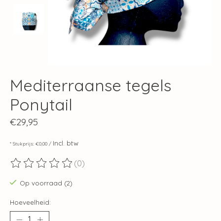
Mediterraanse tegels
Ponytail
€29,95
Incl. btw
* Stukprijs: €0,00 /
(0)
De beoordeling van dit product is
0
van de 5
Op voorraad (2)
Hoeveelheid: