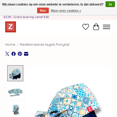
Wij slaan cookies op om onze website te verbeteren. Is dat akkoord?
Ja
Nee
Meer over cookies »
Handgemaakt door moeder-dochterteam❤️ - Verzendkosten BE & NL SLECHTS
€3,95 - Gratis levering vanaf €60
Verlanglijst
Winkelwag
Home
/
Mediterraanse tegels Ponytail
Product image slideshow Items