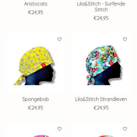
Aristocats
Lilo&Stitch - Surfende
Stitch
€24,95
€24,95
Spongebob
Lilo&Stitch Strandleven
€24,95
€24,95