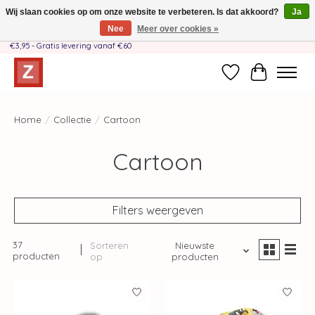
Wij slaan cookies op om onze website te verbeteren. Is dat akkoord?
Ja
Nee
Meer over cookies »
Handgemaakt door moeder-dochterteam❤️ - Verzendkosten BE & NL SLECHTS
€3,95 - Gratis levering vanaf €60
Verlanglijst
Winkelwag
Home
/
Collectie
/
Cartoon
Cartoon
Filters weergeven
37
Sorteren
Nieuwste
producten
op
producten