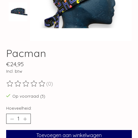
Pacman
€24,95
Incl. btw
(0)
De beoordeling van dit product is
0
van de 5
Op voorraad (3)
Hoeveelheid:
Toevoegen aan winkelwagen