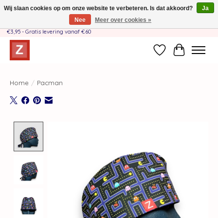
Wij slaan cookies op om onze website te verbeteren. Is dat akkoord?
Ja
Nee
Meer over cookies »
Handgemaakt door moeder-dochterteam❤️ - Verzendkosten BE & NL SLECHTS
€3,95 - Gratis levering vanaf €60
Verlanglijst
Winkelwag
Home
/
Pacman
Product image slideshow Items