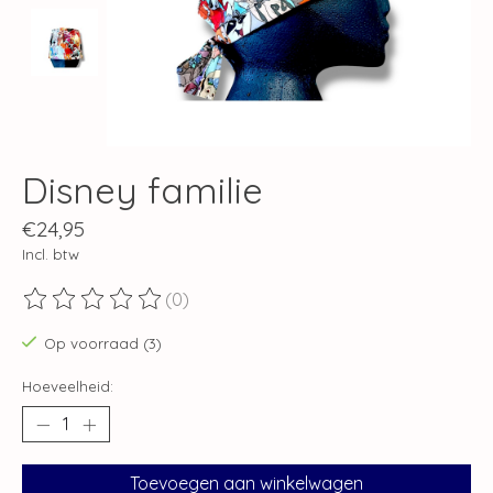
Disney familie
€24,95
Incl. btw
(0)
De beoordeling van dit product is
0
van de 5
Op voorraad (3)
Hoeveelheid:
Toevoegen aan winkelwagen