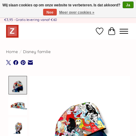
Wij slaan cookies op om onze website te verbeteren. Is dat akkoord?
Ja
Nee
Meer over cookies »
Handgemaakt door moeder-dochterteam❤️ - Verzendkosten BE & NL SLECHTS
€3,95 - Gratis levering vanaf €60
Verlanglijst
Winkelwag
Home
/
Disney familie
Product image slideshow Items