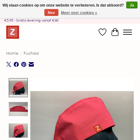
Wij slaan cookies op om onze website te verbeteren. Is dat akkoord?
Ja
Nee
Meer over cookies »
Handgemaakt door moeder-dochterteam❤️ - Verzendkosten BE & NL SLECHTS
€3,95 - Gratis levering vanaf €60
Verlanglijst
Winkelwag
Home
/
Fuchsia
Product image slideshow Items