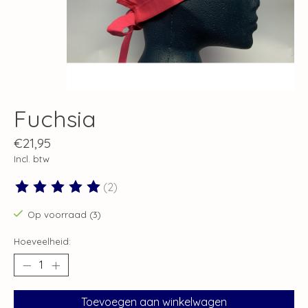
Fuchsia
€21,95
Incl. btw
(2)
De beoordeling van dit product is
5
van de 5
Op voorraad (3)
Hoeveelheid:
Toevoegen aan winkelwagen