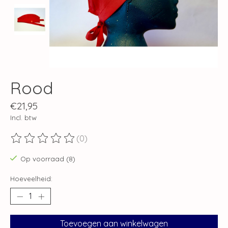
Rood
€21,95
Incl. btw
(0)
De beoordeling van dit product is
0
van de 5
Op voorraad (8)
Hoeveelheid:
Toevoegen aan winkelwagen