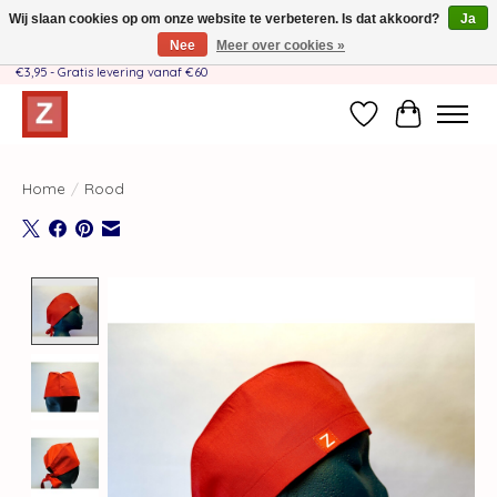
Wij slaan cookies op om onze website te verbeteren. Is dat akkoord?
Ja
Nee
Meer over cookies »
Handgemaakt door moeder-dochterteam❤️ - Verzendkosten BE & NL SLECHTS
€3,95 - Gratis levering vanaf €60
Verlanglijst
Winkelwag
Home
/
Rood
Product image slideshow Items