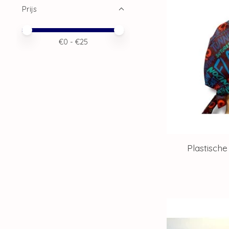
Prijs
Minimale prijswaarde
Price maximum value
€
0
- €
25
Plastische