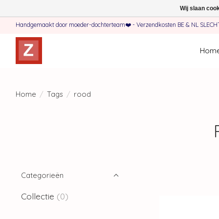
Wij slaan coo
Handgemaakt door moeder-dochterteam❤️ - Verzendkosten BE & NL SLECHTS 
Hom
Home
/
Tags
/
rood
Categorieën
Collectie
(0)