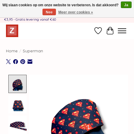
Wij slaan cookies op om onze website te verbeteren. Is dat akkoord?
Ja
Nee
Meer over cookies »
Handgemaakt door moeder-dochterteam❤️ - Verzendkosten BE & NL SLECHTS
€3,95 - Gratis levering vanaf €60
Verlanglijst
Winkelwag
Home
/
Superman
Product image slideshow Items