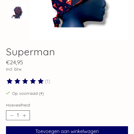
Superman
€24,95
Incl. btw
(1)
De beoordeling van dit product is
5
van de 5
Op voorraad (4)
Hoeveelheid:
Toevoegen aan winkelwagen