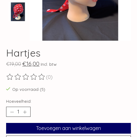
Hartjes
€16,00
€19,00
Incl. btw
(0)
De beoordeling van dit product is
0
van de 5
Op voorraad (5)
Hoeveelheid:
Toevoegen aan winkelwagen