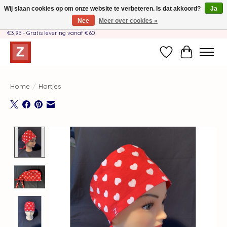
Wij slaan cookies op om onze website te verbeteren. Is dat akkoord?
Ja
Nee
Meer over cookies »
Handgemaakt door moeder-dochterteam❤️ - Verzendkosten BE & NL SLECHTS
€3,95 - Gratis levering vanaf €60
Verlanglijst
Winkelwag
Home
/
Hartjes
Product image slideshow Items