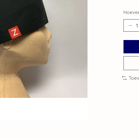
Hoevee
Toev