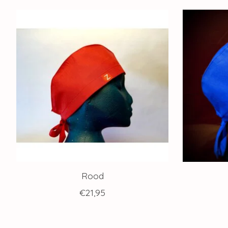
Items van productcarrousel
Rood
€21,95