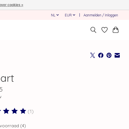
over cookies »
NL
EUR
Aanmelden / Inloggen
art
5
w
(1)
ordeling van dit product is
5
van de 5
voorraad (4)