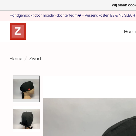
Wij slaan coo
Handgemaakt door moeder-dochterteam❤️ - Verzendkosten BE & NL SLECHTS 
Hom
Home
/
Zwart
Product image slideshow Items