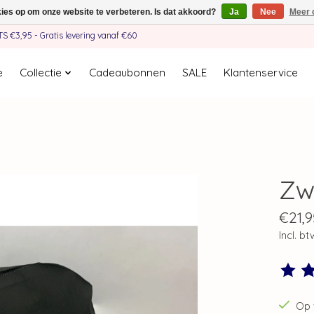
kies op om onze website te verbeteren. Is dat akkoord?
Ja
Nee
Meer 
€3,95 - Gratis levering vanaf €60
e
Collectie
Cadeaubonnen
SALE
Klantenservice
Zw
€21,9
Incl. bt
De beo
Op 