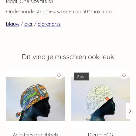
Maat: One size fits all
Onderhoudinstructies: wassen op 30° maximaal.
blauw
/
dier
/
dierenarts
Dit vind je misschien ook leuk
Items van productcarrousel
Sale
Anesthesie scribbels
Dieren ECG