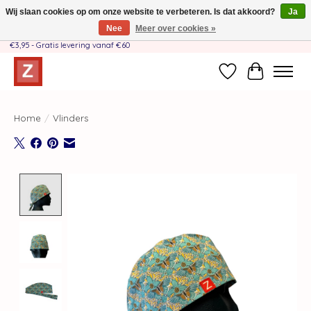
Wij slaan cookies op om onze website te verbeteren. Is dat akkoord?
Ja
Nee
Meer over cookies »
Handgemaakt door moeder-dochterteam❤️ - Verzendkosten BE & NL SLECHTS
€3,95 - Gratis levering vanaf €60
Verlanglijst
Winkelwag
Home
/
Vlinders
Product image slideshow Items