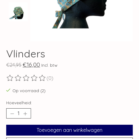
Vlinders
€16,00
€24,95
Incl. btw
(0)
De beoordeling van dit product is
0
van de 5
Op voorraad (2)
Hoeveelheid:
Toevoegen aan winkelwagen