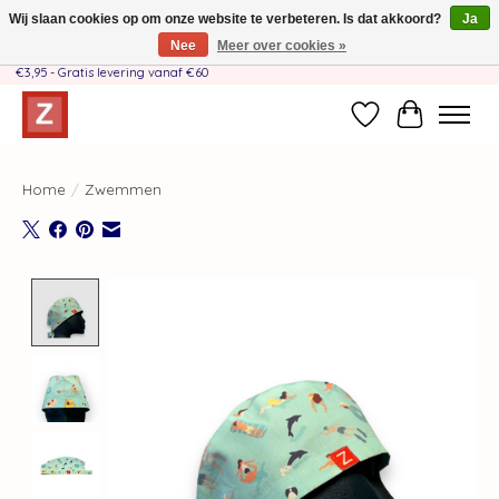
Wij slaan cookies op om onze website te verbeteren. Is dat akkoord?
Ja
Nee
Meer over cookies »
Handgemaakt door moeder-dochterteam❤️ - Verzendkosten BE & NL SLECHTS
€3,95 - Gratis levering vanaf €60
Verlanglijst
Winkelwag
Home
/
Zwemmen
Product image slideshow Items