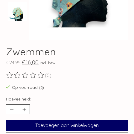
Zwemmen
€16,00
€24,95
Incl. btw
(0)
De beoordeling van dit product is
0
van de 5
Op voorraad (6)
Hoeveelheid:
Toevoegen aan winkelwagen