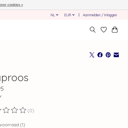
over cookies »
NL
EUR
Aanmelden / Inloggen
aproos
95
w
(0)
ordeling van dit product is
0
van de 5
voorraad (1)