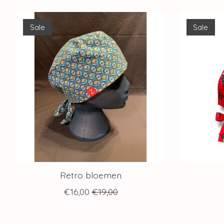
Items van productcarrousel
Sale
Sale
Retro bloemen
€16,00
€19,00