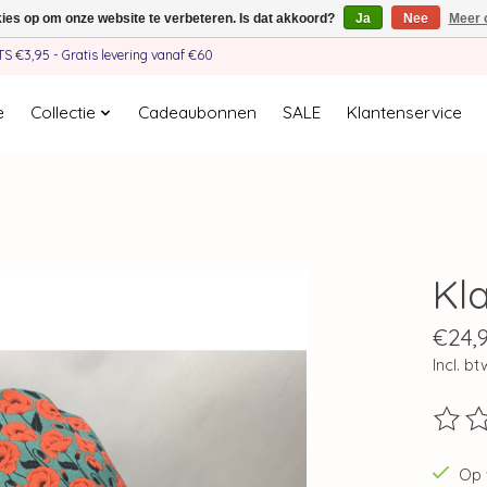
kies op om onze website te verbeteren. Is dat akkoord?
Ja
Nee
Meer 
€3,95 - Gratis levering vanaf €60
e
Collectie
Cadeaubonnen
SALE
Klantenservice
Kl
€24,
Incl. bt
De beo
Op 