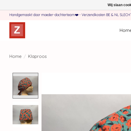
Wij slaan coo
Handgemaakt door moeder-dochterteam❤️ - Verzendkosten BE & NL SLECHTS 
Hom
Home
/
Klaproos
Product image slideshow Items