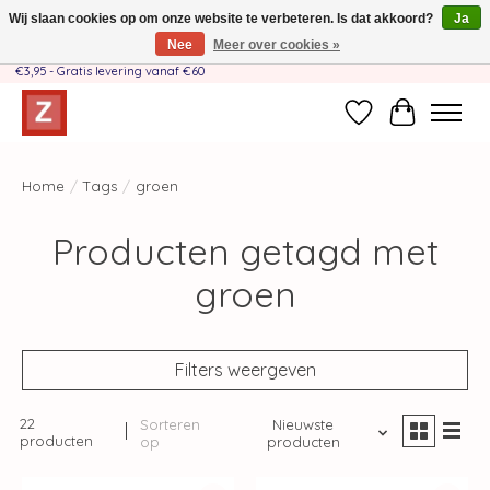
Wij slaan cookies op om onze website te verbeteren. Is dat akkoord?
Ja
Nee
Meer over cookies »
Handgemaakt door moeder-dochterteam❤️ - Verzendkosten BE & NL SLECHTS
€3,95 - Gratis levering vanaf €60
Verlanglijst
Winkelwag
Home
/
Tags
/
groen
Producten getagd met
groen
Filters weergeven
22
Sorteren
Nieuwste
producten
op
producten