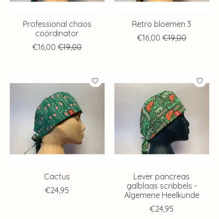
Professional chaos
Retro bloemen 3
coördinator
€16,00
€19,00
€16,00
€19,00
Cactus
Lever pancreas
galblaas scribbels -
€24,95
Algemene Heelkunde
€24,95