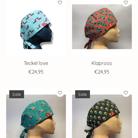
Teckel love
Klaproos
€24,95
€24,95
Sale
Sale