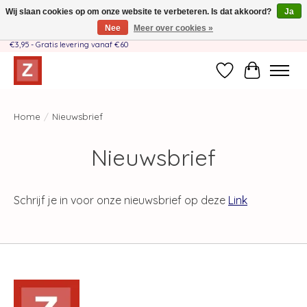
Wij slaan cookies op om onze website te verbeteren. Is dat akkoord?
Ja
Nee
Meer over cookies »
Handgemaakt door moeder-dochterteam❤️ - Verzendkosten BE & NL SLECHTS
€3,95 - Gratis levering vanaf €60
Verlanglijst
Winkelwag
Home
/
Nieuwsbrief
Nieuwsbrief
Schrijf je in voor onze nieuwsbrief op deze
Link