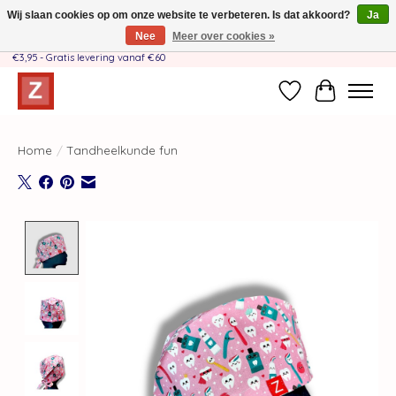
Wij slaan cookies op om onze website te verbeteren. Is dat akkoord?
Ja
Nee
Meer over cookies »
Handgemaakt door moeder-dochterteam❤️ - Verzendkosten BE & NL SLECHTS
€3,95 - Gratis levering vanaf €60
Verlanglijst
Winkelwag
Home
/
Tandheelkunde fun
Product image slideshow Items