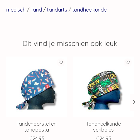
medisch
/
Tand
/
tandarts
/
tandheelkunde
Dit vind je misschien ook leuk
Items van productcarrousel
Tandenborstel en
Tandheelkunde
tandpasta
scribbles
€24,95
€24,95