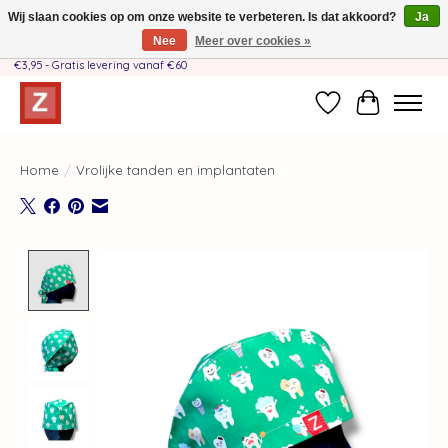
Wij slaan cookies op om onze website te verbeteren. Is dat akkoord?
Ja
Nee
Meer over cookies »
Handgemaakt door moeder-dochterteam❤️ - Verzendkosten BE & NL SLECHTS
€3,95 - Gratis levering vanaf €60
Verlanglijst
Winkelwag
Home
/
Vrolijke tanden en implantaten
Product image slideshow Items