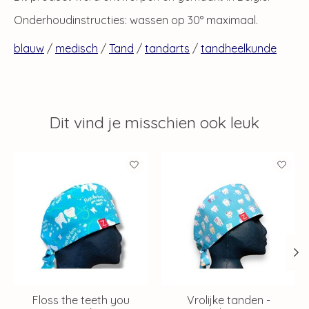
Onderhoudinstructies: wassen op 30° maximaal.
blauw
/
medisch
/
Tand
/
tandarts
/
tandheelkunde
Dit vind je misschien ook leuk
Items van productcarrousel
Floss the teeth you
Vrolijke tanden -