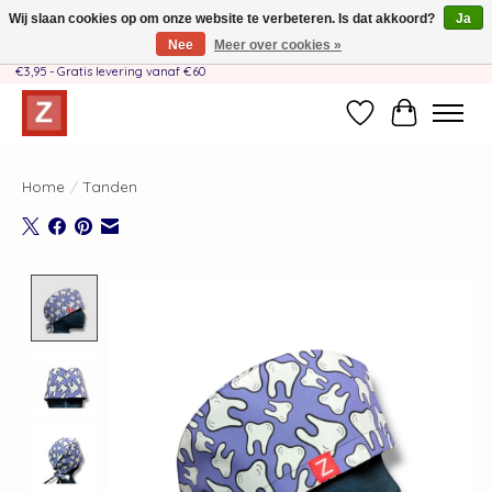
Wij slaan cookies op om onze website te verbeteren. Is dat akkoord?
Ja
Nee
Meer over cookies »
Handgemaakt door moeder-dochterteam❤️ - Verzendkosten BE & NL SLECHTS
€3,95 - Gratis levering vanaf €60
Verlanglijst
Winkelwag
Home
/
Tanden
Product image slideshow Items