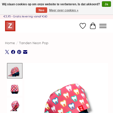
Wij slaan cookies op om onze website te verbeteren. Is dat akkoord?
Ja
Nee
Meer over cookies »
Handgemaakt door moeder-dochterteam❤️ - Verzendkosten BE & NL SLECHTS
€3,95 - Gratis levering vanaf €60
Verlanglijst
Winkelwag
Home
/
Tanden Neon Pop
Product image slideshow Items