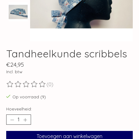
Tandheelkunde scribbels
€24,95
Incl. btw
(0)
De beoordeling van dit product is
0
van de 5
Op voorraad (9)
Hoeveelheid:
Toevoegen aan winkelwagen