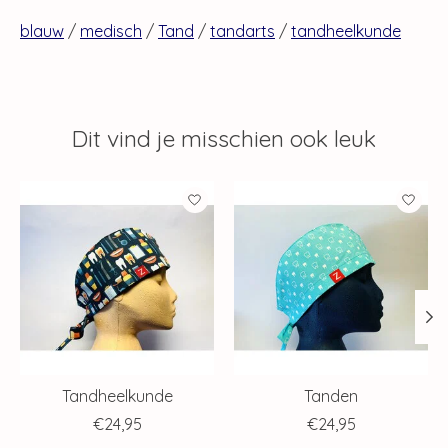
blauw
/
medisch
/
Tand
/
tandarts
/
tandheelkunde
Dit vind je misschien ook leuk
Items van productcarrousel
Tandheelkunde
Tanden
€24,95
€24,95