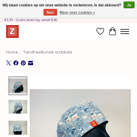
Wij slaan cookies op om onze website te verbeteren. Is dat akkoord?
Ja
Nee
Meer over cookies »
Handgemaakt door moeder-dochterteam❤️ - Verzendkosten BE & NL SLECHTS
€3,95 - Gratis levering vanaf €60
Verlanglijst
Winkelwag
Home
/
Tandheelkunde scribbels
Product image slideshow Items