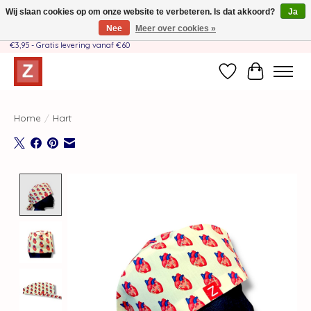
Wij slaan cookies op om onze website te verbeteren. Is dat akkoord?
Ja
Nee
Meer over cookies »
Handgemaakt door moeder-dochterteam❤️ - Verzendkosten BE & NL SLECHTS
€3,95 - Gratis levering vanaf €60
Verlanglijst
Winkelwag
Home
/
Hart
Product image slideshow Items