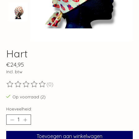
Hart
€24,95
Incl. btw
(0)
De beoordeling van dit product is
0
van de 5
Op voorraad (2)
Hoeveelheid:
Toevoegen aan winkelwagen