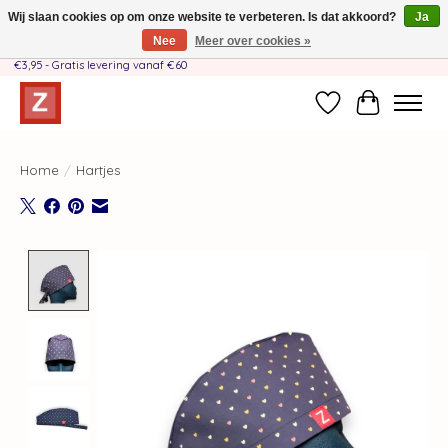
Wij slaan cookies op om onze website te verbeteren. Is dat akkoord?
Ja
Nee
Meer over cookies »
Handgemaakt door moeder-dochterteam❤️ - Verzendkosten BE & NL SLECHTS
€3,95 - Gratis levering vanaf €60
Verlanglijst
Winkelwag
Home
/
Hartjes
Product image slideshow Items