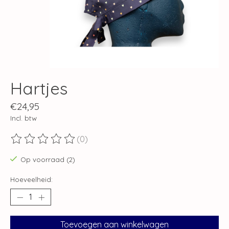
Hartjes
€24,95
Incl. btw
(0)
De beoordeling van dit product is
0
van de 5
Op voorraad (2)
Hoeveelheid:
Toevoegen aan winkelwagen