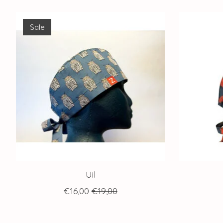
Items van productcarrousel
Sale
Uil
€16,00
€19,00