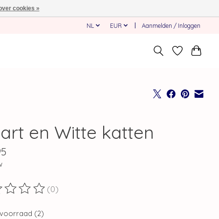
over cookies »
NL
EUR
Aanmelden / Inloggen
art en Witte katten
95
w
(0)
ordeling van dit product is
0
van de 5
voorraad (2)