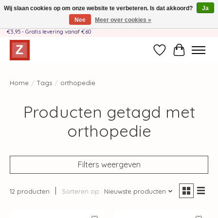
Wij slaan cookies op om onze website te verbeteren. Is dat akkoord?
Ja
Nee
Meer over cookies »
Handgemaakt door moeder-dochterteam❤️ - Verzendkosten BE & NL SLECHTS
€3,95 - Gratis levering vanaf €60
Verlanglijst
Winkelwag
Home
/
Tags
/
orthopedie
Producten getagd met
orthopedie
Filters weergeven
12 producten
Sorteren op
Nieuwste producten