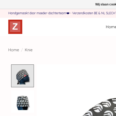
Wij slaan coo
Handgemaakt door moeder-dochterteam❤️ - Verzendkosten BE & NL SLECHTS 
Hom
Home
/
Knie
Product image slideshow Items