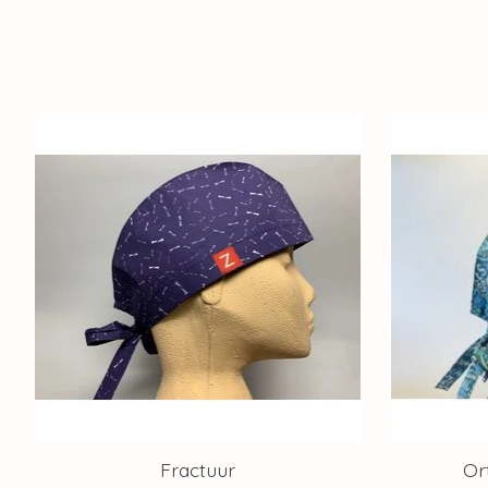
Items van productcarrousel
Fractuur
Or