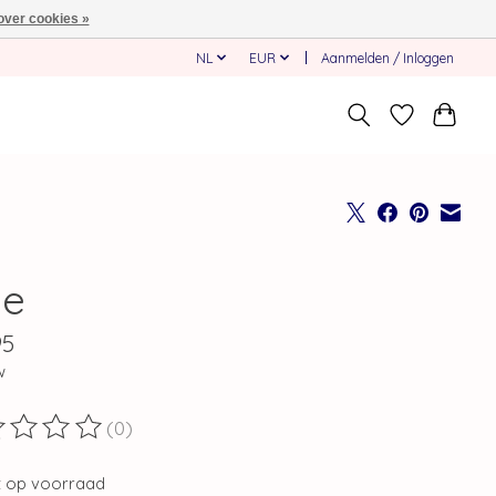
over cookies »
NL
EUR
Aanmelden / Inloggen
ie
95
w
(0)
ordeling van dit product is
0
van de 5
t op voorraad