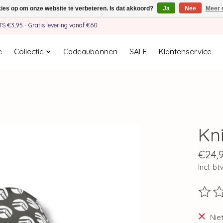
kies op om onze website te verbeteren. Is dat akkoord?
Ja
Nee
Meer 
€3,95 - Gratis levering vanaf €60
e
Collectie
Cadeaubonnen
SALE
Klantenservice
Kn
€24,
Incl. bt
De beo
Nie