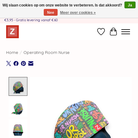
Wij slaan cookies op om onze website te verbeteren. Is dat akkoord?
Ja
Nee
Meer over cookies »
Handgemaakt door moeder-dochterteam❤️ - Verzendkosten BE & NL SLECHTS
€3,95 - Gratis levering vanaf €60
Verlanglijst
Winkelwag
Home
/
Operating Room Nurse
Product image slideshow Items