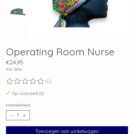
Operating Room Nurse
€24,95
Incl. btw
(0)
De beoordeling van dit product is
0
van de 5
Op voorraad (3)
Hoeveelheid:
Toevoegen aan winkelwagen