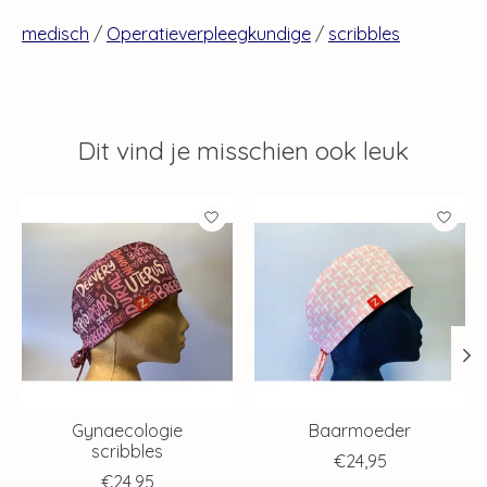
medisch
/
Operatieverpleegkundige
/
scribbles
Dit vind je misschien ook leuk
Items van productcarrousel
Gynaecologie
Baarmoeder
scribbles
€24,95
€24,95