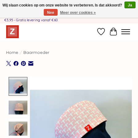
Wij slaan cookies op om onze website te verbeteren. Is dat akkoord?
Ja
Nee
Meer over cookies »
Handgemaakt door moeder-dochterteam❤️ - Verzendkosten BE & NL SLECHTS
€3,95 - Gratis levering vanaf €60
Verlanglijst
Winkelwag
Home
/
Baarmoeder
Product image slideshow Items