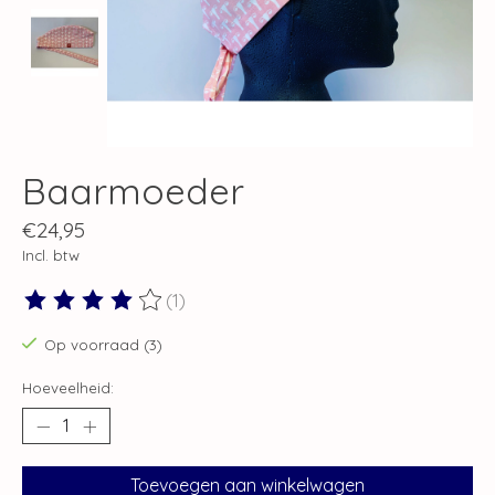
Baarmoeder
€24,95
Incl. btw
(1)
De beoordeling van dit product is
4
van de 5
Op voorraad (3)
Hoeveelheid:
Toevoegen aan winkelwagen