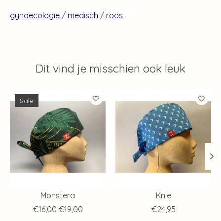
gynaecologie
/
medisch
/
roos
Dit vind je misschien ook leuk
Items van productcarrousel
Sale
Monstera
Knie
€16,00
€19,00
€24,95