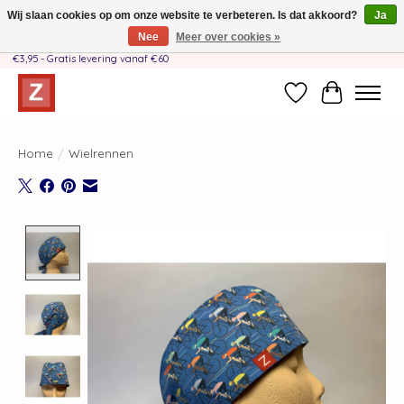
Wij slaan cookies op om onze website te verbeteren. Is dat akkoord?
Ja
Nee
Meer over cookies »
Handgemaakt door moeder-dochterteam❤️ - Verzendkosten BE & NL SLECHTS
€3,95 - Gratis levering vanaf €60
Verlanglijst
Winkelwag
Home
/
Wielrennen
Product image slideshow Items