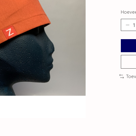
Hoevee
Toev