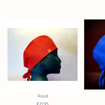
Items van productcarrousel
Rood
€21,95