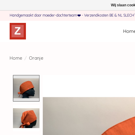
Wij slaan coo
Handgemaakt door moeder-dochterteam❤️ - Verzendkosten BE & NL SLECHTS 
Hom
Home
/
Oranje
Product image slideshow Items