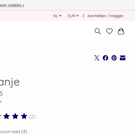
over cookies »
NL
EUR
Aanmelden / Inloggen
anje
5
w
(2)
ordeling van dit product is
5
van de 5
voorraad (4)