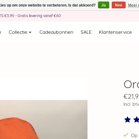
kies op om onze website te verbeteren. Is dat akkoord?
Ja
Nee
Meer 
€3,95 - Gratis levering vanaf €60
e
Collectie
Cadeaubonnen
SALE
Klantenservice
Or
€21,9
Incl. bt
De beo
Op 