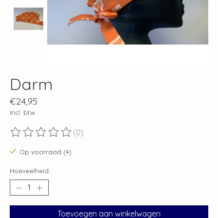
Darm
€24,95
Incl. btw
(0)
De beoordeling van dit product is
0
van de 5
Op voorraad (4)
Hoeveelheid:
Toevoegen aan winkelwagen