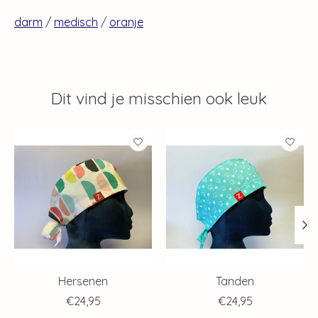
darm
/
medisch
/
oranje
Dit vind je misschien ook leuk
Items van productcarrousel
Hersenen
Tanden
€24,95
€24,95