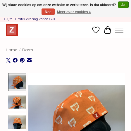
Wij slaan cookies op om onze website te verbeteren. Is dat akkoord?
Ja
Nee
Meer over cookies »
Handgemaakt door moeder-dochterteam❤️ - Verzendkosten BE & NL SLECHTS
€3,95 - Gratis levering vanaf €60
Verlanglijst
Winkelwag
Home
/
Darm
Product image slideshow Items