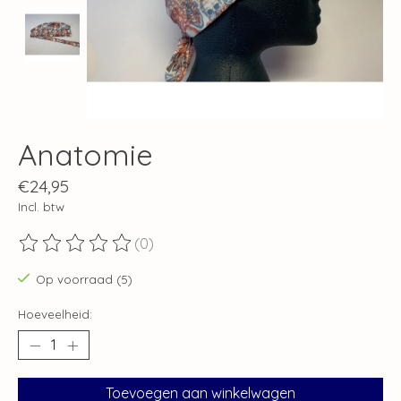
Anatomie
€24,95
Incl. btw
(0)
De beoordeling van dit product is
0
van de 5
Op voorraad (5)
Hoeveelheid:
Toevoegen aan winkelwagen