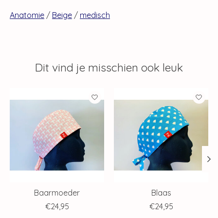
Anatomie
/
Beige
/
medisch
Dit vind je misschien ook leuk
Items van productcarrousel
Baarmoeder
Blaas
€24,95
€24,95