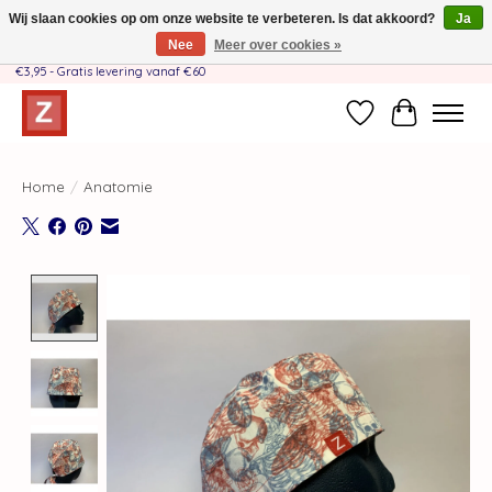
Wij slaan cookies op om onze website te verbeteren. Is dat akkoord?
Ja
Nee
Meer over cookies »
Handgemaakt door moeder-dochterteam❤️ - Verzendkosten BE & NL SLECHTS
€3,95 - Gratis levering vanaf €60
Verlanglijst
Winkelwag
Home
/
Anatomie
Product image slideshow Items