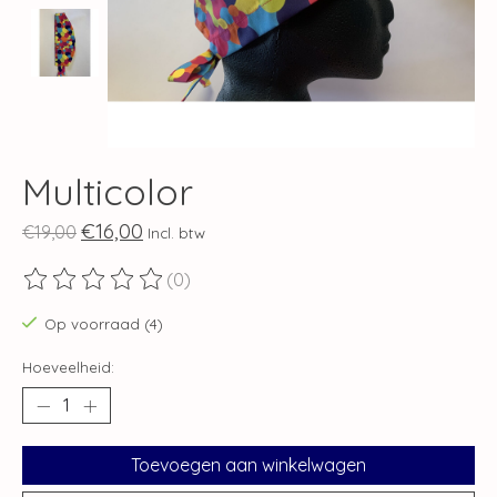
Multicolor
€16,00
€19,00
Incl. btw
(0)
De beoordeling van dit product is
0
van de 5
Op voorraad (4)
Hoeveelheid:
Toevoegen aan winkelwagen