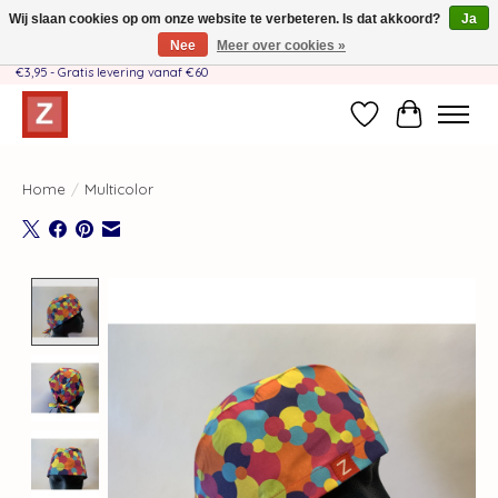
Wij slaan cookies op om onze website te verbeteren. Is dat akkoord?
Ja
Nee
Meer over cookies »
Handgemaakt door moeder-dochterteam❤️ - Verzendkosten BE & NL SLECHTS
€3,95 - Gratis levering vanaf €60
Verlanglijst
Winkelwag
Home
/
Multicolor
Product image slideshow Items