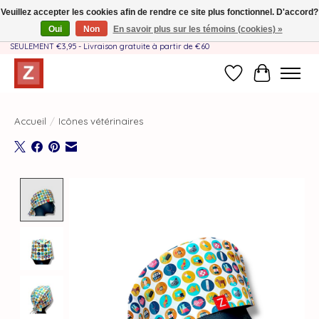
Veuillez accepter les cookies afin de rendre ce site plus fonctionnel. D'accord?
Oui
Non
En savoir plus sur les témoins (cookies) »
Fait à la main par une équipe mère-fille❤️ - Frais de livraison BE & NL
SEULEMENT €3,95 - Livraison gratuite à partir de €60
Liste de souhait
Panier
Accueil
/
Icônes vétérinaires
Product image slideshow Items