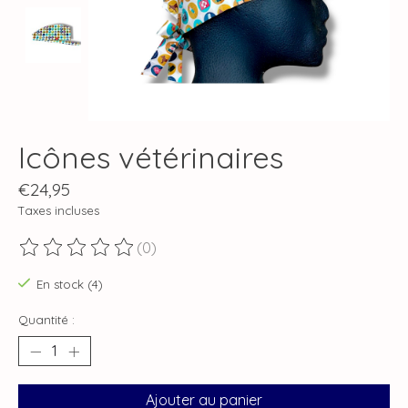
Icônes vétérinaires
€24,95
Taxes incluses
(0)
Ce produit est évalué à
0
sur 5
En stock (4)
Quantité :
Ajouter au panier