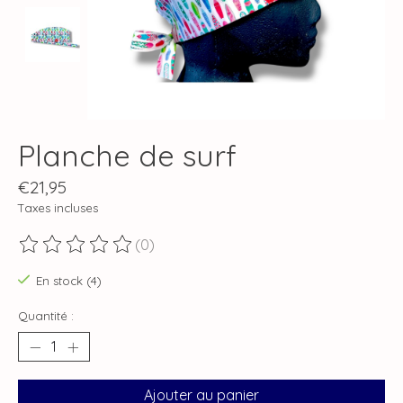
Planche de surf
€21,95
Taxes incluses
(0)
Ce produit est évalué à
0
sur 5
En stock (4)
Quantité :
Ajouter au panier