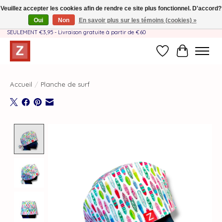
Veuillez accepter les cookies afin de rendre ce site plus fonctionnel. D'accord?
Oui
Non
En savoir plus sur les témoins (cookies) »
Fait à la main par une équipe mère-fille❤️ - Frais de livraison BE & NL
SEULEMENT €3,95 - Livraison gratuite à partir de €60
Liste de souhait
Panier
Accueil
/
Planche de surf
Product image slideshow Items