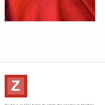
Boutique en ligne belge de calots chirurgicales réutilisables