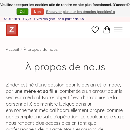
Veuillez accepter les cookies afin de rendre ce site plus fonctionnel. D'accord?
Oui
Non
En savoir plus sur les témoins (cookies) »
Fait à la main par une équipe mère-fille❤️ - Frais de livraison BE & NL
SEULEMENT €3,95 - Livraison gratuite à partir de €60
Liste de souhait
Panier
Accueil
/
À propos de nous
À propos de nous
Zinder est né d'une passion pour le design et la mode,
par
une mère et sa fille
, combinée à un amour pour le
secteur médical. Notre objectif est d'introduire de la
personnalité de manière ludique dans un
environnement médical habituellement propre, comme
par exemple une salle d'opération. La couleur et le style
nous rendent plus accessibles en tant que
professionnels de la santé. Nous essayons de