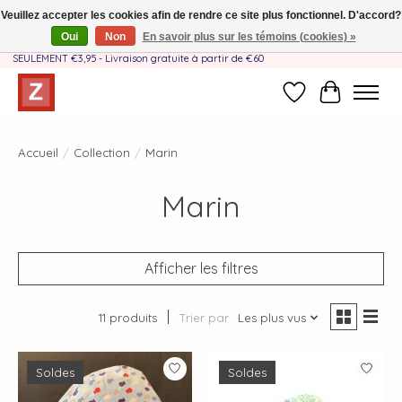
Veuillez accepter les cookies afin de rendre ce site plus fonctionnel. D'accord?
Oui
Non
En savoir plus sur les témoins (cookies) »
Fait à la main par une équipe mère-fille❤️ - Frais de livraison BE & NL
SEULEMENT €3,95 - Livraison gratuite à partir de €60
Liste de souhait
Panier
Accueil
/
Collection
/
Marin
Marin
Afficher les filtres
11 produits
Trier par
Les plus vus
Soldes
Soldes