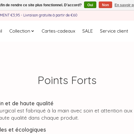
afin de rendre ce site plus fonctionnel. D'accord?
Oui
Non
En savoir p
EMENT €3,95 - Livraison gratuite à partir de €60
l
Collection
Cartes-cadeaux
SALE
Service client
Points Forts
ain et de haute qualité
gical est fabriqué à la main avec soin et attention aux 
aute qualité dans chaque produit.
les et écologiques