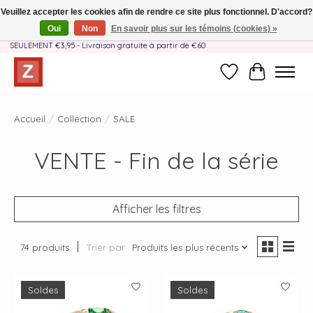
Veuillez accepter les cookies afin de rendre ce site plus fonctionnel. D'accord?
Oui
Non
En savoir plus sur les témoins (cookies) »
Fait à la main par une équipe mère-fille❤️ - Frais de livraison BE & NL
SEULEMENT €3,95 - Livraison gratuite à partir de €60
Liste de souhait
Panier
Accueil
/
Collection
/
SALE
VENTE - Fin de la série
Afficher les filtres
74 produits
Trier par
Produits les plus récents
Soldes
Soldes