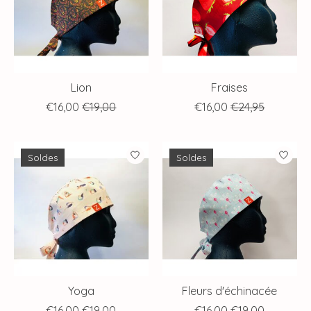
Lion
Fraises
€16,00
€19,00
€16,00
€24,95
Soldes
Soldes
Yoga
Fleurs d'échinacée
€16,00
€19,00
€16,00
€19,00